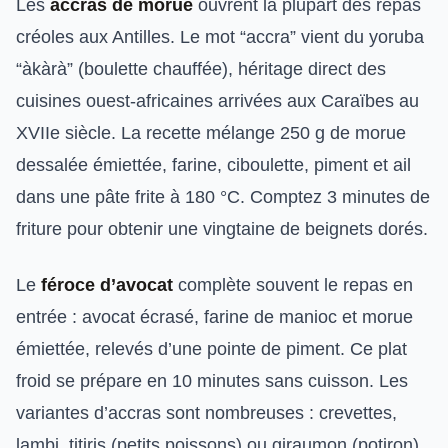
Les
accras de morue
ouvrent la plupart des repas
créoles aux Antilles. Le mot “accra” vient du yoruba
“àkàrà” (boulette chauffée), héritage direct des
cuisines ouest-africaines arrivées aux Caraïbes au
XVIIe siècle. La recette mélange 250 g de morue
dessalée émiettée, farine, ciboulette, piment et ail
dans une pâte frite à 180 °C. Comptez 3 minutes de
friture pour obtenir une vingtaine de beignets dorés.
Le
féroce d’avocat
complète souvent le repas en
entrée : avocat écrasé, farine de manioc et morue
émiettée, relevés d’une pointe de piment. Ce plat
froid se prépare en 10 minutes sans cuisson. Les
variantes d’accras sont nombreuses : crevettes,
lambi, titiris (petits poissons) ou giraumon (potiron).