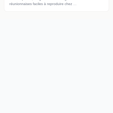
réunionnaises faciles à reproduire chez …
Les Marmites de Fa : votre guide culinaire pour une cuisine
maison savoureuse, saine et créative. Recettes, nutrition,
équipement et saveurs du monde.
RUBRIQUES
Nutrition & Santé
Cuisine Bio
Aménagement Cuisine