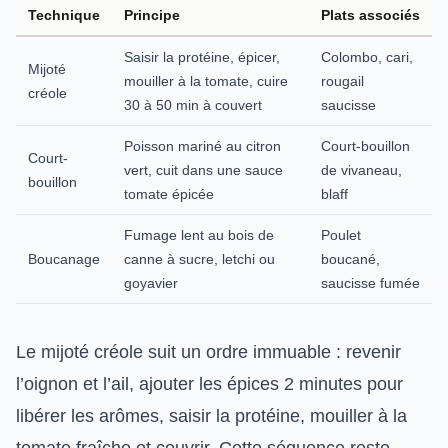
Technique
Principe
Plats associés
Saisir la protéine, épicer,
Colombo, cari,
Mijoté
mouiller à la tomate, cuire
rougail
créole
30 à 50 min à couvert
saucisse
Poisson mariné au citron
Court-bouillon
Court-
vert, cuit dans une sauce
de vivaneau,
bouillon
tomate épicée
blaff
Fumage lent au bois de
Poulet
Boucanage
canne à sucre, letchi ou
boucané,
goyavier
saucisse fumée
Le mijoté créole suit un ordre immuable : revenir
l’oignon et l’ail, ajouter les épices 2 minutes pour
libérer les arômes, saisir la protéine, mouiller à la
tomate fraîche et couvrir. Cette séquence reste