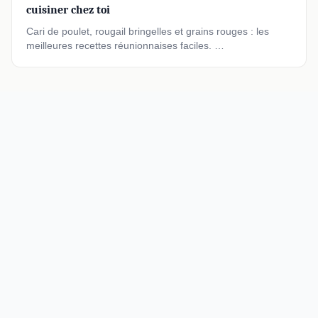
cuisiner chez toi
Cari de poulet, rougail bringelles et grains rouges : les
meilleures recettes réunionnaises faciles. …
Les Marmites de Fa : votre guide culinaire pour une cuisine
maison savoureuse, saine et créative. Recettes, nutrition,
équipement et saveurs du monde.
RUBRIQUES
Nutrition & Santé
Cuisine Bio