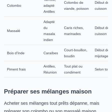
Colombo de
Début de
Colombo
adapté
viande, poisson
cuisson
Antilles
Adapté
du
Caris riches,
Début de
Massalé
masala
marinades
cuisson
indien
Court-bouillon,
Début de
Bois d’Inde
Caraïbes
boudin
mijotage
Antilles,
Tout plat ou
Piment frais
Selon tolé
Réunion
condiment
Préparer ses mélanges maison
Acheter ses mélanges tout prêts dépanne, mais
préparer son colombo ou son massalé maison