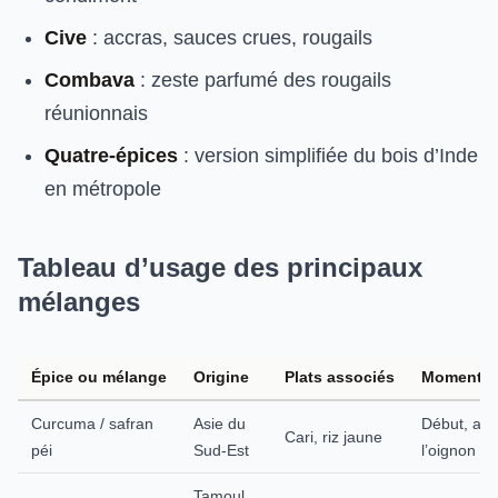
Cive
: accras, sauces crues, rougails
Combava
: zeste parfumé des rougails
réunionnais
Quatre-épices
: version simplifiée du bois d’Inde
en métropole
Tableau d’usage des principaux
mélanges
Épice ou mélange
Origine
Plats associés
Moment d’
Curcuma / safran
Asie du
Début, apr
Cari, riz jaune
péi
Sud-Est
l’oignon
Tamoul,