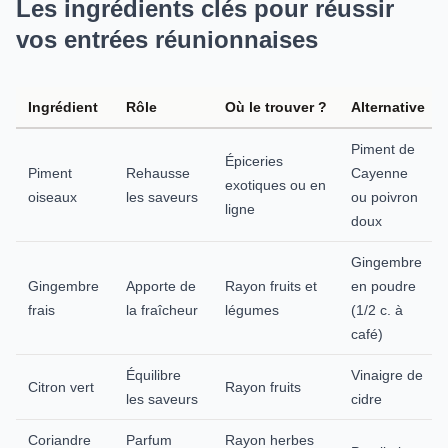
Les ingrédients clés pour réussir
vos entrées réunionnaises
Ingrédient
Rôle
Où le trouver ?
Alternative
Piment de
Épiceries
Piment
Rehausse
Cayenne
exotiques ou en
oiseaux
les saveurs
ou poivron
ligne
doux
Gingembre
Gingembre
Apporte de
Rayon fruits et
en poudre
frais
la fraîcheur
légumes
(1/2 c. à
café)
Équilibre
Vinaigre de
Citron vert
Rayon fruits
les saveurs
cidre
Coriandre
Parfum
Rayon herbes