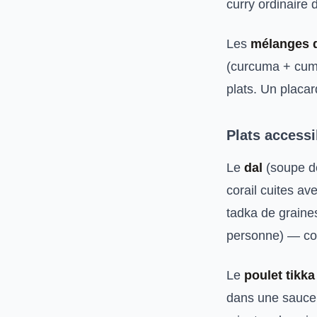
curry ordinaire 
Les
mélanges 
(curcuma + cumi
plats. Un placa
Plats accessi
Le
dal
(soupe de 
corail cuites av
tadka de graine
personne) — c
Le
poulet tikk
dans une sauce