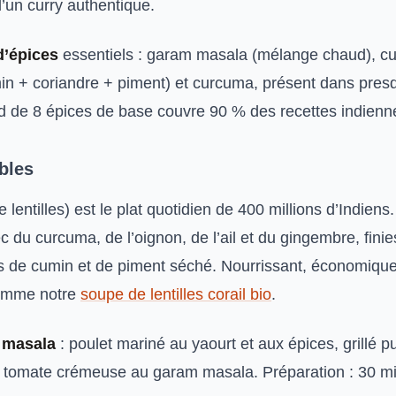
d’un curry authentique.
d’épices
essentiels : garam masala (mélange chaud), c
n + coriandre + piment) et curcuma, présent dans presq
rd de 8 épices de base couvre 90 % des recettes indienn
bles
lentilles) est le plat quotidien de 400 millions d’Indiens.
ec du curcuma, de l’oignon, de l’ail et du gingembre, fini
s de cumin et de piment séché. Nourrissant, économique
omme notre
soupe de lentilles corail bio
.
a masala
: poulet mariné au yaourt et aux épices, grillé pu
 tomate crémeuse au garam masala. Préparation : 30 m