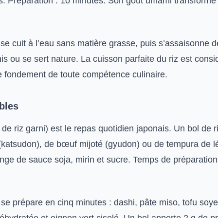
és. Préparation : 10 minutes. Son goût umami transforme
se cuit à l’eau sans matière grasse, puis s’assaisonne d
his ou se sert nature. La cuisson parfaite du riz est cons
 fondement de toute compétence culinaire.
bles
 de riz garni) est le repas quotidien japonais. Un bol de 
(katsudon), de bœuf mijoté (gyudon) ou de tempura de 
nge de sauce soja, mirin et sucre. Temps de préparation
se prépare en cinq minutes : dashi, pâte miso, tofu soy