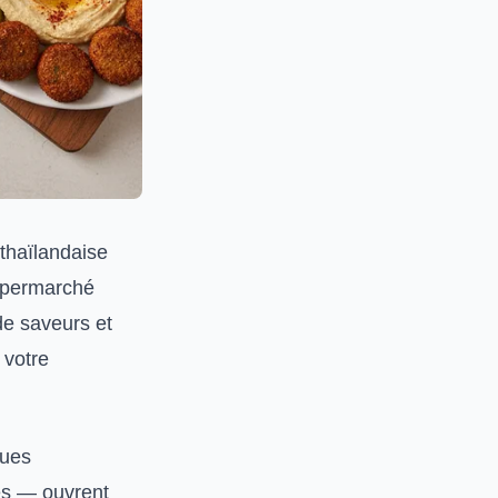
 thaïlandaise
supermarché
de saveurs et
 votre
ques
hés — ouvrent