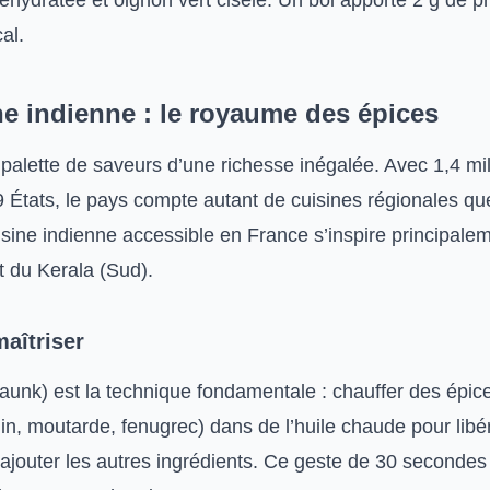
hydratée et oignon vert ciselé. Un bol apporte 2 g de pr
al.
ne indienne : le royaume des épices
 palette de saveurs d’une richesse inégalée. Avec 1,4 mil
9 États, le pays compte autant de cuisines régionales qu
isine indienne accessible en France s’inspire principale
t du Kerala (Sud).
aîtriser
aunk) est la technique fondamentale : chauffer des épice
n, moutarde, fenugrec) dans de l’huile chaude pour libér
ajouter les autres ingrédients. Ce geste de 30 secondes