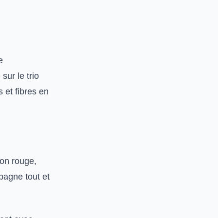
e
ur le trio
 et fibres en
non rouge,
pagne tout et