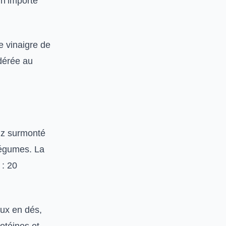
 n’importe
e vinaigre de
idérée au
riz surmonté
légumes. La
 : 20
eux en dés,