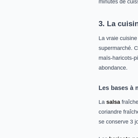
minutes de cuis
3. La cuisi
La vraie cuisine
supermarché. Cl
maïs-haricots-p
abondance.
Les bases à m
La
salsa
fraîch
coriandre fraîch
se conserve 3 jo