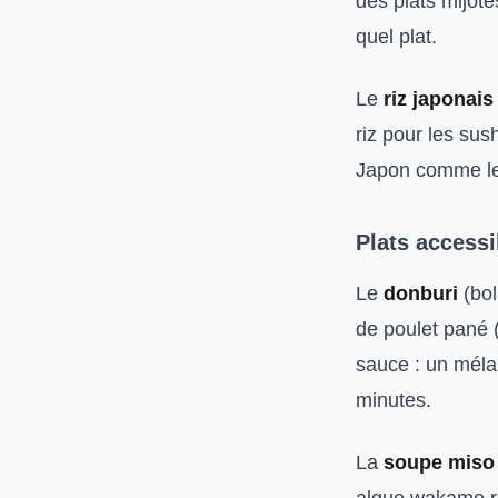
des plats mijot
quel plat.
Le
riz japonais
riz pour les sus
Japon comme le
Plats accessi
Le
donburi
(bol
de poulet pané 
sauce : un méla
minutes.
La
soupe miso