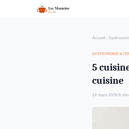
Accueil
/
Gastronomi
GASTRONOMIE & TE
5 cuisin
cuisine
14 mars 2026
|
6 min