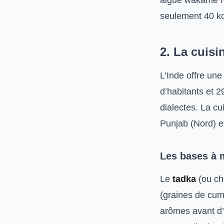
algue wakame ré
seulement 40 kc
2. La cuisi
L’Inde offre une
d’habitants et 2
dialectes. La cu
Punjab (Nord) e
Les bases à m
Le
tadka
(ou ch
(graines de cumi
arômes avant d’