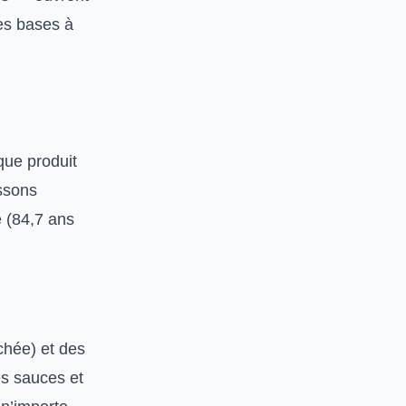
les bases à
que produit
issons
e (84,7 ans
chée) et des
es sauces et