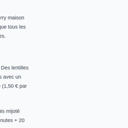
urry maison
ue tous les
es.
 Des lentilles
es avec un
 (1,50 € par
is mijoté
inutes + 20