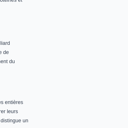
otéines et
liard
e de
ment du
s entières
er leurs
 distingue un