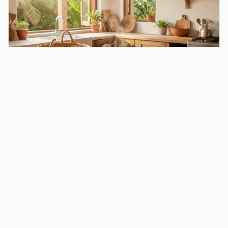
Cuisine créole réunionnaise : saveurs, recettes et
secrets du 974
Découvrez la cuisine créole réunionnaise : ses ingrédients
emblématiques, 5 plats à cuisiner chez …