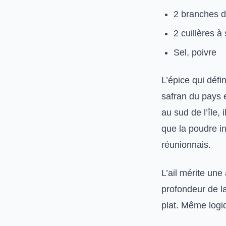
2 branches 
2 cuillères à
Sel, poivre
L’épice qui défin
safran du pays 
au sud de l’île,
que la poudre ind
réunionnais.
L’ail mérite une 
profondeur de l
plat. Même logiq