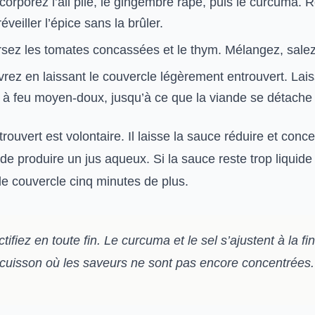
corporez l’ail pilé, le gingembre râpé, puis le curcuma.
éveiller l’épice sans la brûler.
sez les tomates concassées et le thym. Mélangez, salez
ez en laissant le couvercle légèrement entrouvert. Lais
 à feu moyen-doux, jusqu’à ce que la viande se détache 
rouvert est volontaire. Il laisse la sauce réduire et conc
de produire un jus aqueux. Si la sauce reste trop liquide 
 le couvercle cinq minutes de plus.
tifiez en toute fin. Le curcuma et le sel s’ajustent à la fi
cuisson où les saveurs ne sont pas encore concentrées.