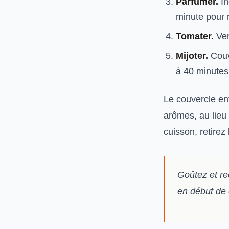
Parfumer.
In
minute pour r
Tomater.
Ver
Mijoter.
Couvr
à 40 minutes
Le couvercle ent
arômes, au lieu 
cuisson, retirez
Goûtez et rec
en début de 