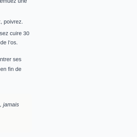
 Remuez une
, poivrez.
sez cuire 30
de l’os.
entrer ses
en fin de
n, jamais