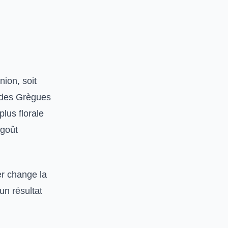
ion, soit
e des Grègues
plus florale
 goût
ier change la
un résultat