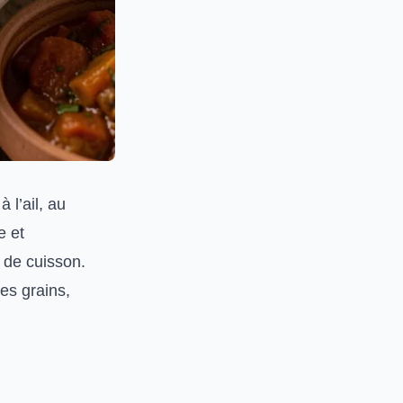
 l’ail, au
e et
 de cuisson.
des grains,