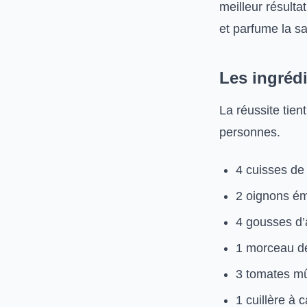
meilleur résulta
et parfume la s
Les ingrédi
La réussite tien
personnes.
4 cuisses de 
2 oignons é
4 gousses d’a
1 morceau de
3 tomates m
1 cuillère à