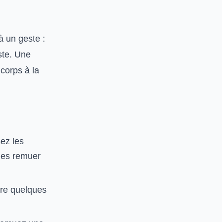
à un geste :
este. Une
corps à la
ez les
 les remuer
dre quelques