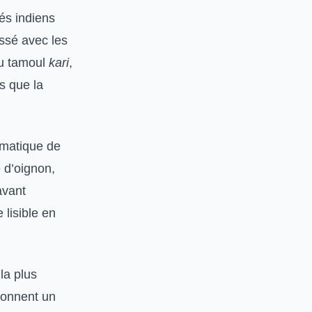
és indiens
issé avec les
u tamoul
kari
,
s que la
romatique de
 d’oignon,
avant
 lisible en
la plus
 donnent un