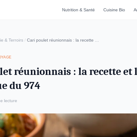
Nutrition & Santé
Cuisine Bio
A
e & Terroirs
/
Cari poulet réunionnais : la recette et la technique du 974
OYAGE
et réunionnais : la recette et 
ue du 974
e lecture